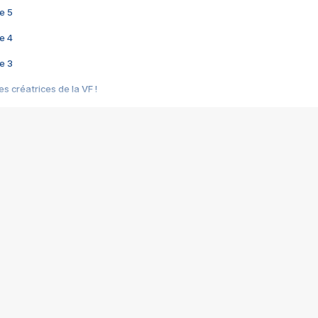
e 5
e 4
e 3
s créatrices de la VF !
e 2
e 1
e Mektoub My Love arrive enfin ! Rencontre avec Shaïn Boumedine et Sal
i : après Toni en famille
elle réalise le bouleversant Dites lui que je l'aime
ais ! Rencontre autour de Vie privée de Rebecca Zlotowski
 de Marguerite, Grave... Rencontre avec Ella Rumpf
 Les Rêveurs, un film intime sur la santé mentale