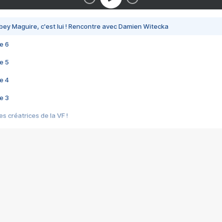
bey Maguire, c'est lui ! Rencontre avec Damien Witecka
e 6
e 5
e 4
e 3
s créatrices de la VF !
e 2
e 1
e Mektoub My Love arrive enfin ! Rencontre avec Shaïn Boumedine et Sal
i : après Toni en famille
elle réalise le bouleversant Dites lui que je l'aime