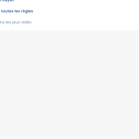
 toutes les règles
s les jeux vidéo
us choquant de Rockstar ? - Le scandale BULLY
e plus moche de Steam
du RÊVE tourne au CAUCHEMAR
pendant 8 heures
it… à tort
umiliés par un jeu vidéo
ire - Final Fantasy 8
ti un empire - Age of Empires
story DOFUS
tard, il crée l'un des pires jeux de tous les temps, MindsEye.