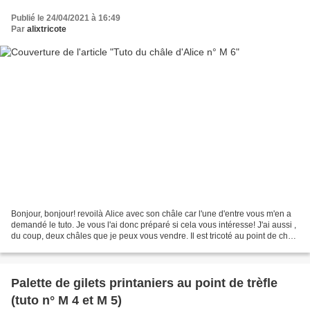
Publié le 24/04/2021 à 16:49
Par
alixtricote
Bonjour, bonjour! revoilà Alice avec son châle car l'une d'entre vous m'en a
demandé le tuto. Je vous l'ai donc préparé si cela vous intéresse! J'ai aussi ,
du coup, deux châles que je peux vous vendre. Il est tricoté au point de chat
avec un fil mohair...
Palette de gilets printaniers au point de trèfle
(tuto n° M 4 et M 5)