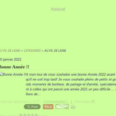
Publicité
U FIL DE LAINE
>
CATEGORIES
>
AU FIL DE LAINE
0 janvier 2022
Bonne Année !!
A mon tour de vous souhaiter une bonne Année 2022 avant
qu'il ne soit trop tard! Je vous souhaite pleins de petits et gr
nds moments de bonheur, de partage et d'amitié, spécialem
nt à celles qui ont passé une année 2021 un peu difficile ... 
llons de...
osté par alixtricote à 10:17 -
Commentaires [
…
]
- Permalien [
#
]
Vous aimez ?
0 vote