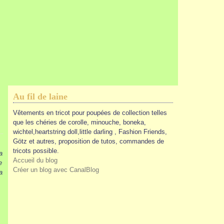
Au fil de laine
Vêtements en tricot pour poupées de collection telles
que les chéries de corolle, minouche, boneka,
wichtel,heartstring doll,little darling , Fashion Friends,
Götz et autres, proposition de tutos, commandes de
tricots possible.
a
Accueil du blog
e
Créer un blog avec CanalBlog
a