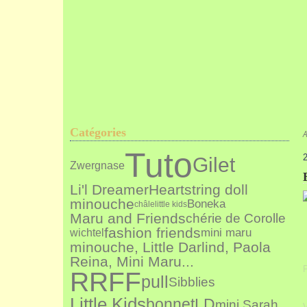
Catégories
A
Tuto
2
Gilet
Zwergnase
Li'l Dreamer
Heartstring doll
minouche
Boneka
châle
little kids
Maru and Friends
chérie de Corolle
fashion friends
mini maru
wichtel
minouche, Little Darlind, Paola
Reina, Mini Maru...
P
RRFF
pull
Sibblies
Little Kids
bonnet
LD
mini Sarah