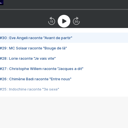
#30 : Eve Angeli raconte "Avant de partir"
#29 : MC Solaar raconte "Bouge de là"
28 : Lorie raconte "Je vais vite"
#27 : Christophe Willem raconte "Jacques a dit"
#26 : Chimène Badi raconte "Entre nous"
#25 : Indochine raconte "3e sexe"
#24 : Zaho raconte "C'est chelou"
#23 : Patrick Bruel raconte "Au café des délices"
#22 : Kyo raconte "Le chemin"