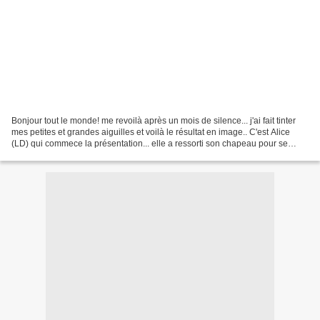
Bonjour tout le monde! me revoilà après un mois de silence... j'ai fait tinter
mes petites et grandes aiguilles et voilà le résultat en image.. C'est Alice
(LD) qui commece la présentation... elle a ressorti son chapeau pour se
protéger du soleil généreux.....