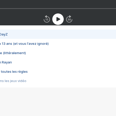
 DayZ
 a 13 ans (et vous l'avez ignoré)
e (littéralement)
im Rayan
 toutes les règles
s les jeux vidéo
us choquant de Rockstar ? - Le scandale BULLY
e plus moche de Steam
du RÊVE tourne au CAUCHEMAR