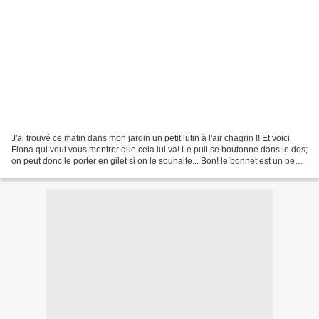
J'ai trouvé ce matin dans mon jardin un petit lutin à l'air chagrin !! Et voici
Fiona qui veut vous montrer que cela lui va! Le pull se boutonne dans le dos;
on peut donc le porter en gilet si on le souhaite... Bon! le bonnet est un peu
grand peut-être...