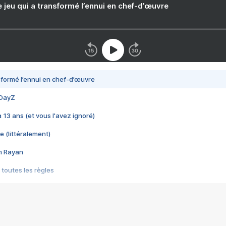
e jeu qui a transformé l’ennui en chef-d’œuvre
nsformé l’ennui en chef-d’œuvre
 DayZ
 a 13 ans (et vous l'avez ignoré)
e (littéralement)
im Rayan
 toutes les règles
s les jeux vidéo
us choquant de Rockstar ? - Le scandale BULLY
e plus moche de Steam