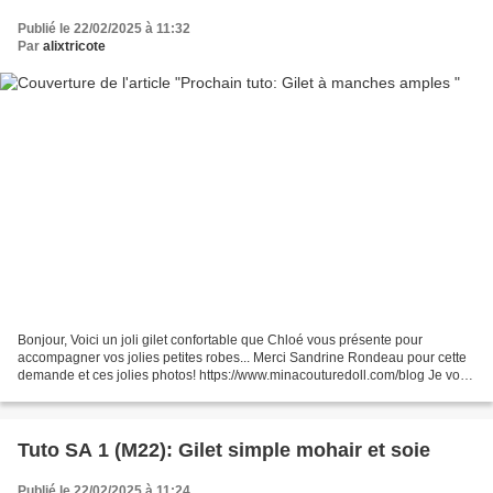
Publié le 22/02/2025 à 11:32
Par
alixtricote
Bonjour, Voici un joli gilet confortable que Chloé vous présente pour
accompagner vos jolies petites robes... Merci Sandrine Rondeau pour cette
demande et ces jolies photos! https://www.minacouturedoll.com/blog Je vous
prépare le tuto pour celles que...
Tuto SA 1 (M22): Gilet simple mohair et soie
Publié le 22/02/2025 à 11:24