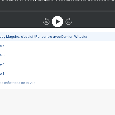
bey Maguire, c'est lui ! Rencontre avec Damien Witecka
e 6
e 5
e 4
e 3
s créatrices de la VF !
e 2
e 1
e Mektoub My Love arrive enfin ! Rencontre avec Shaïn Boumedine et Sal