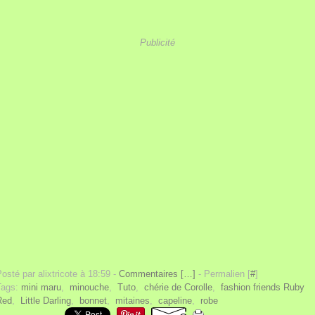
Publicité
osté par alixtricote à 18:59 -
Commentaires [
…
]
- Permalien [
#
]
Tags:
mini maru
,
minouche
,
Tuto
,
chérie de Corolle
,
fashion friends Ruby
Red
,
Little Darling
,
bonnet
,
mitaines
,
capeline
,
robe