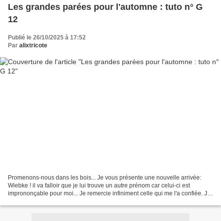
Les grandes parées pour l'automne : tuto n° G
12
Publié le 26/10/2025 à 17:52
Par
alixtricote
Promenons-nous dans les bois... Je vous présente une nouvelle arrivée:
Wiebke ! il va falloir que je lui trouve un autre prénom car celui-ci est
imprononçable pour moi... Je remercie infiniment celle qui me l'a confiée. Je
lui ai confectionné une nouvelle...