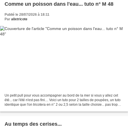
Comme un poisson dans l'eau... tuto n° M 48
Publié le 28/07/2026 à 18:11
Par
alixtricote
Un petit pull pour vous accompagner au bord de la mer si vous y allez cet
été... car l'été n'est pas fini.... Voici un tuto pour 2 tailles de poupées, un tuto
identique que l'on tricotera en n° 2 ou 2,5 selon la taille choisie... pas trop
compliqué car...
Au temps des cerises...