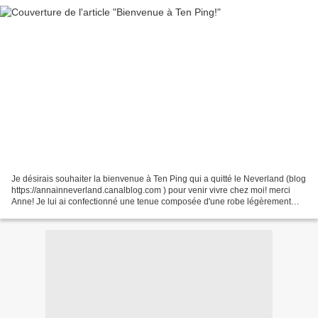
Je désirais souhaiter la bienvenue à Ten Ping qui a quitté le Neverland (blog
https://annainneverland.canalblog.com ) pour venir vivre chez moi! merci
Anne! Je lui ai confectionné une tenue composée d'une robe légèrement
smokée et d'un petit gilet noué.......