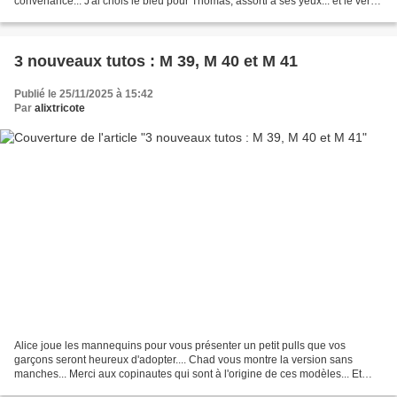
convenance... J'ai chois le bleu pour Thomas, assorti à ses yeux... et le vert
pour Victor... Sarah...
3 nouveaux tutos : M 39, M 40 et M 41
Publié le 25/11/2025 à 15:42
Par
alixtricote
Alice joue les mannequins pour vous présenter un petit pulls que vos
garçons seront heureux d'adopter.... Chad vous montre la version sans
manches... Merci aux copinautes qui sont à l'origine de ces modèles... Et
voici le petit pull jacquard que j'ai...