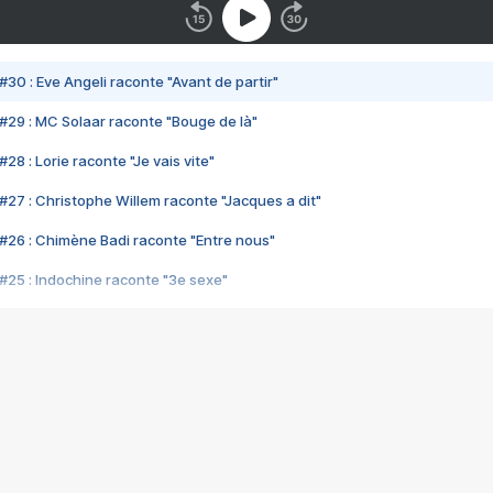
#30 : Eve Angeli raconte "Avant de partir"
#29 : MC Solaar raconte "Bouge de là"
28 : Lorie raconte "Je vais vite"
#27 : Christophe Willem raconte "Jacques a dit"
#26 : Chimène Badi raconte "Entre nous"
#25 : Indochine raconte "3e sexe"
#24 : Zaho raconte "C'est chelou"
#23 : Patrick Bruel raconte "Au café des délices"
#22 : Kyo raconte "Le chemin"
#21 : Nolwenn Leroy raconte "Cassé"
#20 : Patrick Hernandez raconte "Born to be alive"