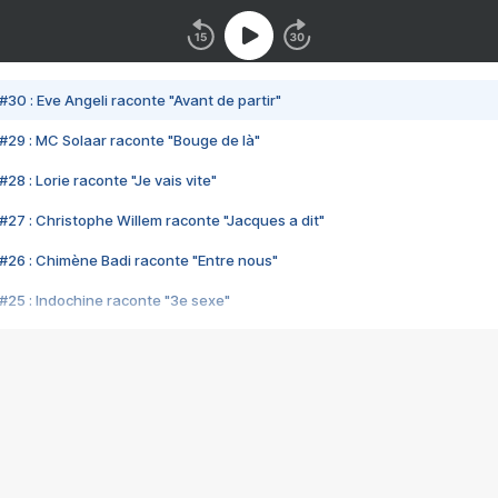
#30 : Eve Angeli raconte "Avant de partir"
#29 : MC Solaar raconte "Bouge de là"
28 : Lorie raconte "Je vais vite"
#27 : Christophe Willem raconte "Jacques a dit"
#26 : Chimène Badi raconte "Entre nous"
#25 : Indochine raconte "3e sexe"
#24 : Zaho raconte "C'est chelou"
#23 : Patrick Bruel raconte "Au café des délices"
#22 : Kyo raconte "Le chemin"
#21 : Nolwenn Leroy raconte "Cassé"