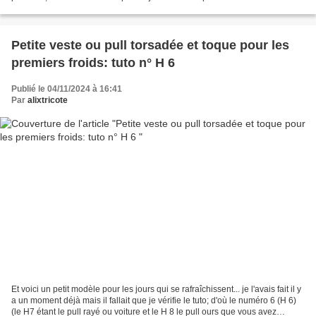
Vanina https://cheriesvaniline.canalblog.com/...
Petite veste ou pull torsadée et toque pour les
premiers froids: tuto n° H 6
Publié le 04/11/2024 à 16:41
Par
alixtricote
Et voici un petit modèle pour les jours qui se rafraîchissent... je l'avais fait il y
a un moment déjà mais il fallait que je vérifie le tuto; d'où le numéro 6 (H 6)
(le H7 étant le pull rayé ou voiture et le H 8 le pull ours que vous avez