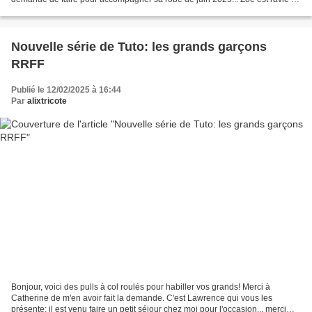
vous montrer que le petit...
Nouvelle série de Tuto: les grands garçons
RRFF
Publié le 12/02/2025 à 16:44
Par
alixtricote
Bonjour, voici des pulls à col roulés pour habiller vos grands! Merci à
Catherine de m'en avoir fait la demande. C'est Lawrence qui vous les
présente; il est venu faire un petit séjour chez moi pour l'occasion... merci