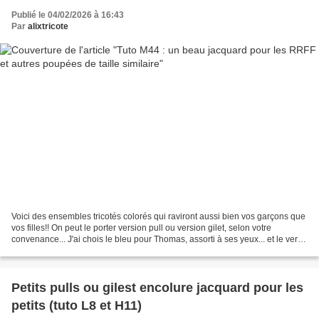
Publié le 04/02/2026 à 16:43
Par
alixtricote
Voici des ensembles tricotés colorés qui raviront aussi bien vos garçons que
vos filles!! On peut le porter version pull ou version gilet, selon votre
convenance... J'ai chois le bleu pour Thomas, assorti à ses yeux... et le vert
pour Victor... Sarah...
Petits pulls ou gilest encolure jacquard pour les
petits (tuto L8 et H11)