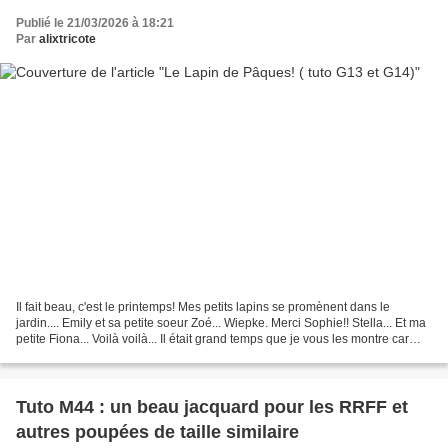
Publié le 21/03/2026 à 18:21
Par
alixtricote
Il fait beau, c'est le printemps! Mes petits lapins se promènent dans le
jardin.... Emily et sa petite soeur Zoé... Wiepke. Merci Sophie!! Stella... Et ma
petite Fiona... Voilà voilà... Il était grand temps que je vous les montre car
Pâques approche à...
Tuto M44 : un beau jacquard pour les RRFF et
autres poupées de taille similaire