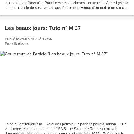
tout ce qui est "kawaï" ... Parmi ces petites choses: un avocat... Anne-Lys m'a
tellement parlé de ses avocats que l'idée m'est venue d'en mettre un sur un
pull... Je lui ai demandé...
Les beaux jours: Tuto n° M 37
Publié le 29/07/2025 à 17:56
Par
alixtricote
Le soleil est toujours là.... voici des petits pulls parfaits pour la saison... Et le
voici avec le col marin du tuto n° SA 6 que Sandrine Rondeau m'avait
demandé de faire pour accompagner sa robe de juin 2025... Zoé est ravie de