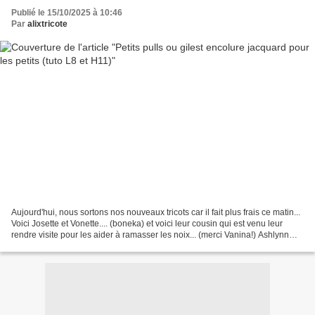
Publié le 15/10/2025 à 10:46
Par
alixtricote
Aujourd'hui, nous sortons nos nouveaux tricots car il fait plus frais ce matin...
Voici Josette et Vonette.... (boneka) et voici leur cousin qui est venu leur
rendre visite pour les aider à ramasser les noix... (merci Vanina!) Ashlynn
vous montre le tricot...